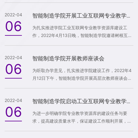
龚金科教授等一行来我校考察交流并洽谈产学研合作
事宜。学校执行校长曾谊晖先生、科研处处长刘湘冬
2022-04
先生、智能制造学院副院长孙益辉先生等参加会议。
智能制造学院开展工业互联网专业教学资源库线上培训
06
为扎实推进学院工业互联网专业教学资源库建设工
作，2022年4月13日晚，智能制造学院邀请树根互联
股份有限公司工业互联网教育中心副总经理陈立峰进
行工业互联网平台线上培训，学院院长徐作栋、各课
2022-04
智能制造学院开展教师座谈会
程建设负责人及相关教师参加培训。
06
为听取办学意见，扎实推进学院建设工作，2022年4
月12日下午，智能制造学院开展高层次教师座谈会，
校长胡江学、执行校长曾谊晖、学院副高及以上职称
的老师出席会议。
2022-04
智能制造学院启动工业互联网专业教学资源库建设
06
​为进一步明确学院专业教学资源库的建设任务与要
求，提高建设质量水平，保证建设工作顺利开展，
2022年4月9日晚，智能制造学院组织召开了工业互
联网专业资源库建设线上启动会。会议由副院长谢楚