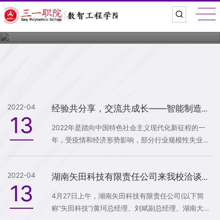
动态新闻
公告
2022-04
经验共分享，交流共成长——智能制造学院2022届优秀毕业生分享会
13
​2022年是踏向中国特色社会主义现代化新征程的一
年，受疫情和经济形势影响，部分行业规模性失业风
险增高，毕业生就业面临较大困难。站在新的历史起
点，为激励青年学生攻坚克难、砥砺奋进，了解当下
2022-04
专升本及就业形势，在毕业季即将来临之时，三一工
湖南矢田科技有限责任公司来我校洽谈产学研合作事宜
13
学院智能制造学院于4月26日在明理楼105教室展开
4月27日上午，湖南矢田科技有限责任公司(以下简
了优秀毕业生分享会。学工办负责人喻坚及实习组辅
称“矢田科技”)黄珂总经理、刘斌副总经理、湖南大学
导员、在校学生参加会议。