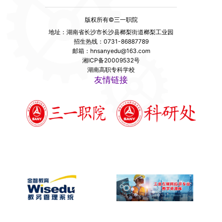
版权所有©三一职院
地址：湖南省长沙市长沙县榔梨街道榔梨工业园
招生热线：0731-86887789
邮箱：hnsanyedu@163.com
湘ICP备20009532号
湖南高职专科学校
友情链接