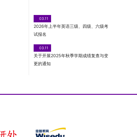
03.11
2026年上半年英语三级、四级、六级考
试报名
03.11
关于开展2025年秋季学期成绩复查与变
更的通知