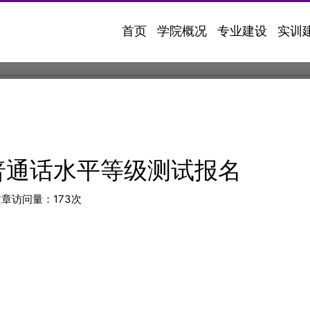
首页
学院概况
专业建设
实训
专业概况
教学动态
科研园地
年普通话水平等级测试报名
文章访问量：
173次